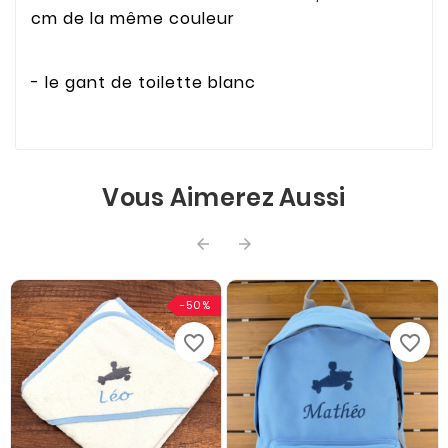
cm de la même couleur
- le gant de toilette blanc
Vous Aimerez Aussi


-50%
favorite_border
favorite_border