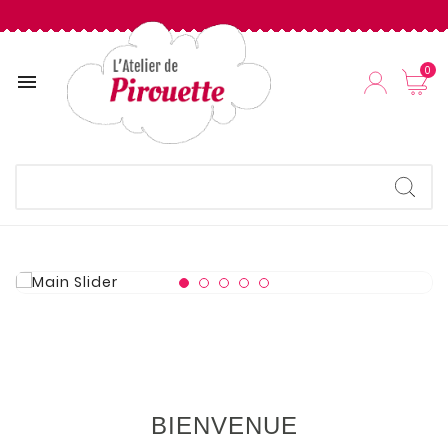
0

BIENVENUE