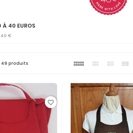
 À 40 EUROS
 40 €
49 produits
favorite_border