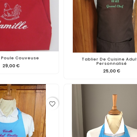
r Poule Couveuse
Tablier De Cuisine Adul
Personnalisé
29,00 €
25,00 €
favorite_border