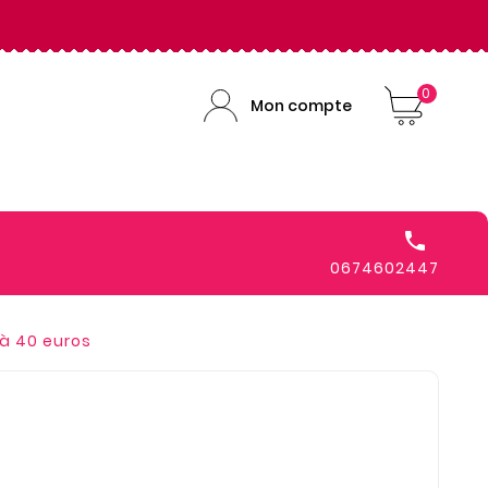
0
Mon compte

0674602447
à 40 euros