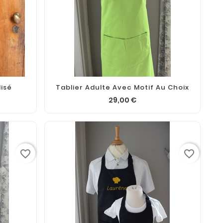
lisé
Tablier Adulte Avec Motif Au Choix
29,00 €
favorite_border
favorite_border