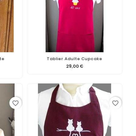
te
Tablier Adulte Cupcake
29,00 €
favorite_border
favorite_border