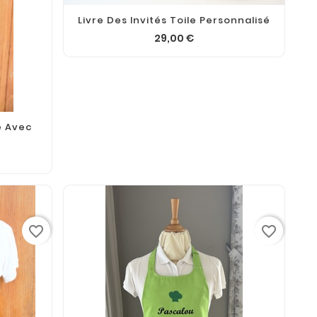
Livre Des Invités Toile Personnalisé
29,00 €
é Avec
favorite_border
favorite_border