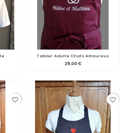
te
Tablier Adulte Chats Amoureux
29,00 €
favorite_border
favorite_border