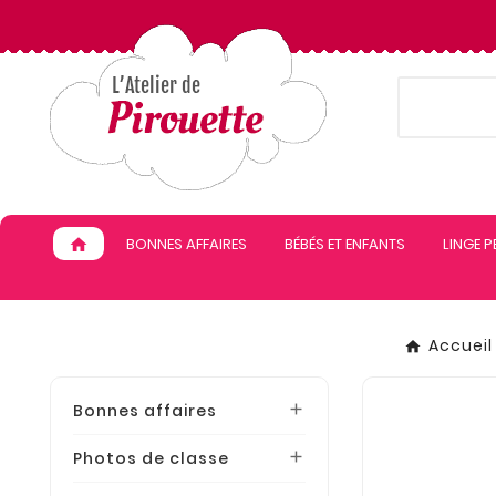
BONNES AFFAIRES
BÉBÉS ET ENFANTS
LINGE 
home
Accueil
Bonnes affaires

Photos de classe
