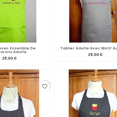
 Avec Ensemble De
Tablier Adulte Avec Motif A
arons Adulte
29,00 €
29,00 €
favorite_border