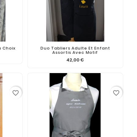
u Choix
Duo Tabliers Adulte Et Enfant
Assortis Avec Motif
42,00 €
favorite_border
favorite_border