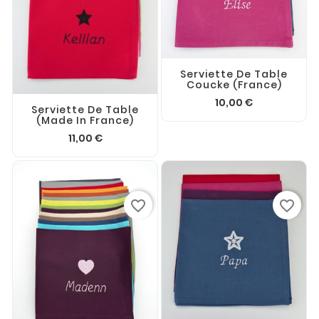
Serviette De Table
Coucke (France)
10,00 €
Serviette De Table
(made In France)
11,00 €
favorite_border
favorite_border