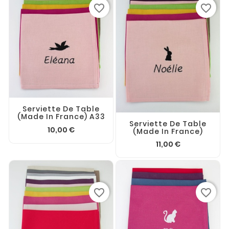
favorite_border
favorite_border
Serviette De Table
(made In France) A33
Serviette De Table
10,00 €
(made In France)
11,00 €
favorite_border
favorite_border