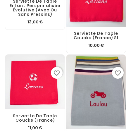
Serviette De Table
Enfant Personnalisée
Évolutive (avec Ou
Sans Pressins)
13,00 €
Serviette De Table
Coucke (France) S1
10,00 €
favorite_border
favorite_border
Serviette De Table
Coucke (France)
11,00 €