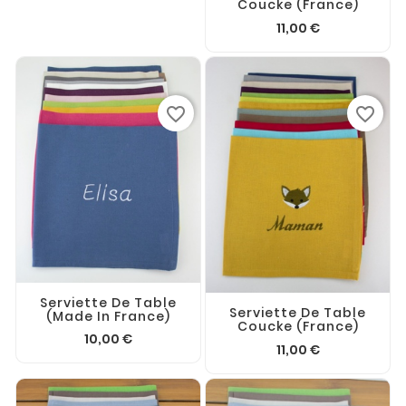
Coucke (France)
11,00 €
favorite_border
favorite_border
Serviette De Table
Serviette De Table
(made In France)
Coucke (France)
10,00 €
11,00 €