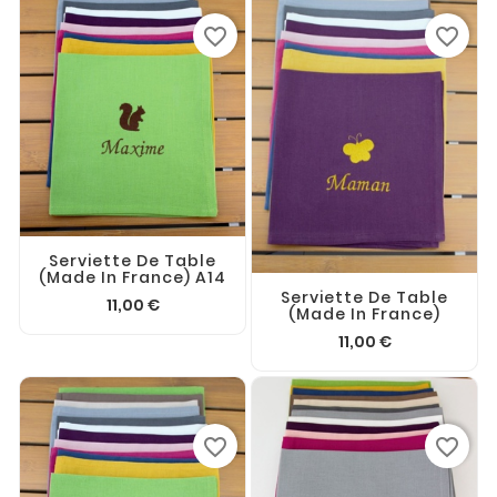
favorite_border
favorite_border
Serviette De Table
(made In France) A14
Serviette De Table
11,00 €
(made In France)
11,00 €
favorite_border
favorite_border