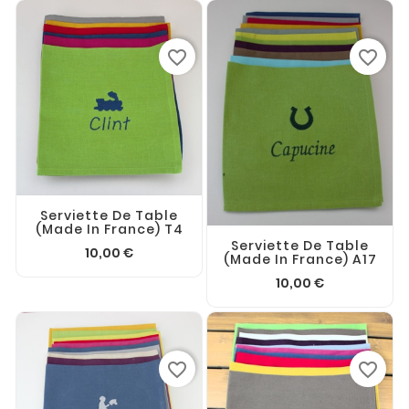
favorite_border
favorite_border
Serviette De Table
(made In France) T4
Serviette De Table
10,00 €
(made In France) A17
10,00 €
favorite_border
favorite_border