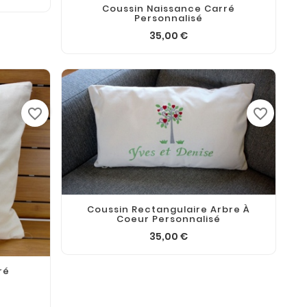
Coussin Naissance Carré
Personnalisé
35,00 €
favorite_border
favorite_border
Coussin Rectangulaire Arbre À
Coeur Personnalisé
35,00 €
ré