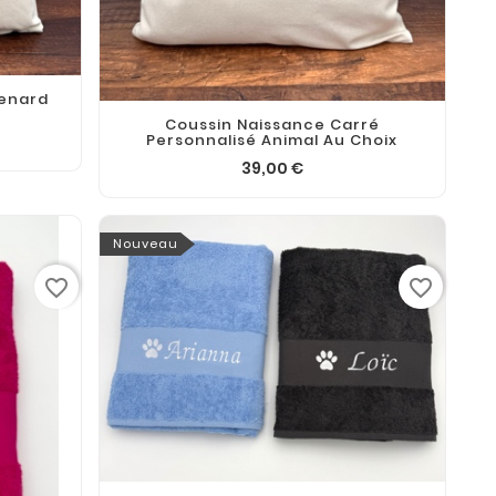
Renard
Coussin Naissance Carré
Personnalisé Animal Au Choix
39,00 €
Nouveau
favorite_border
favorite_border