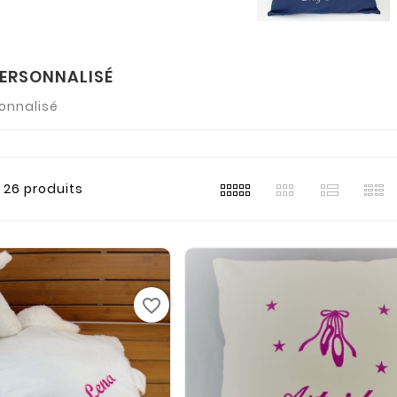
PERSONNALISÉ
onnalisé
26 produits
favorite_border