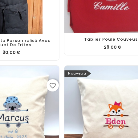
Tablier Poule Couveu
lte Personnalisé Avec
uet De Frites
29,00 €
30,00 €
Nouveau
favorite_border