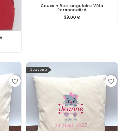
Coussin Rectangulaire Vélo
Personnalisé
39,00 €
se
Nouveau
favorite_border
favorite_border