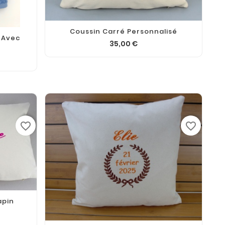
Coussin Carré Personnalisé
 Avec
35,00 €
favorite_border
favorite_border
apin