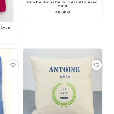
Duo De Draps De Bain Assortis Avec
Motif
48,00 €
 Avec
favorite_border
favorite_border