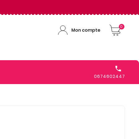
0
Mon compte

0674602447
é