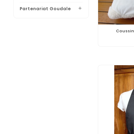
Partenariat Goudale

Coussi