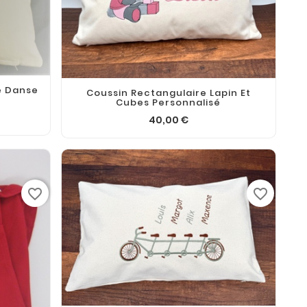
e Danse
Coussin Rectangulaire Lapin Et
Cubes Personnalisé
40,00 €
favorite_border
favorite_border