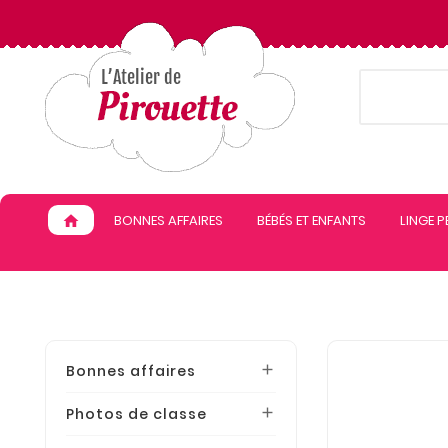
BONNES AFFAIRES
BÉBÉS ET ENFANTS
LINGE 
home
Bonnes affaires

Photos de classe
