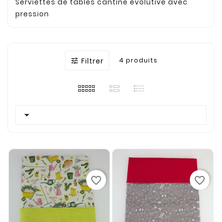
Serviettes de tables cantine évolutive avec
pression
Filtrer
4 produits


favorite_border
favorite_border