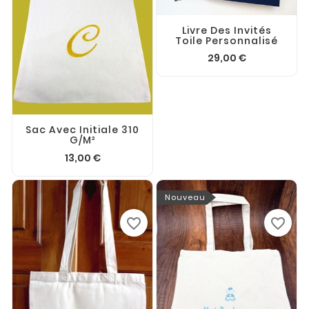
Livre Des Invités
Toile Personnalisé
29,00 €
Sac Avec Initiale 310
G/m²
13,00 €
Nouveau
favorite_border
favorite_border