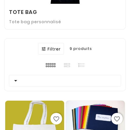
TOTE BAG
Tote bag personnalisé
Filtrer
9 produits


favorite_border
favorite_border