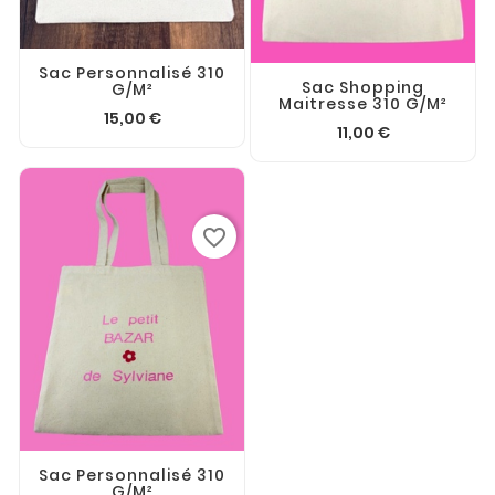
Sac Personnalisé 310
Sac Shopping
G/m²
Maitresse 310 G/m²
15,00 €
11,00 €
favorite_border
Sac Personnalisé 310
G/m²