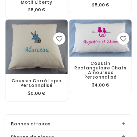
Motif Liberty
28,00 €
28,00 €
favorite_border
favorite_border
Coussin
Rectangulaire Chats
Amoureux
Personnalisé
Coussin Carré Lapin
34,00 €
Personnalisé
30,00 €
Bonnes affaires

Photos de classe
