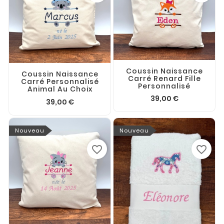
Coussin Naissance
Coussin Naissance
Carré Renard Fille
Carré Personnalisé
Personnalisé
Animal Au Choix
39,00 €
39,00 €
Nouveau
Nouveau
favorite_border
favorite_border