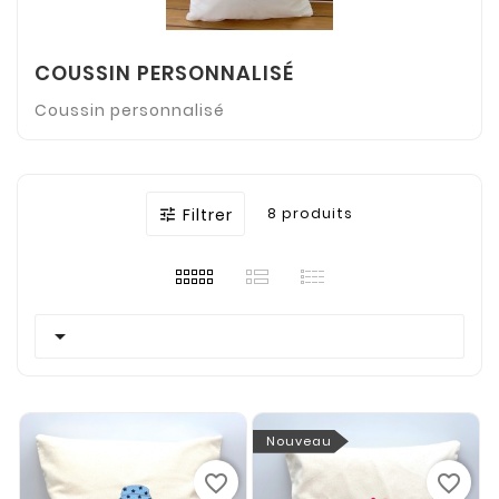
COUSSIN PERSONNALISÉ
Coussin personnalisé
Filtrer
8 produits


Nouveau
favorite_border
favorite_border