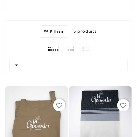
Filtrer
5 produits


favorite_border
favorite_border