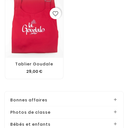
favorite_border
Tablier Goudale
29,00 €
Bonnes affaires

Photos de classe

Bébés et enfants
