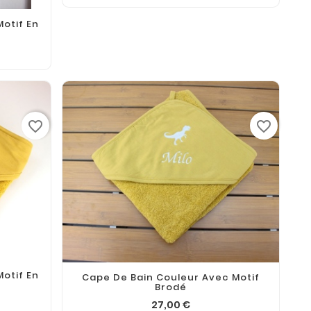
otif En
favorite_border
favorite_border
otif En
Cape De Bain Couleur Avec Motif
Brodé
27,00 €