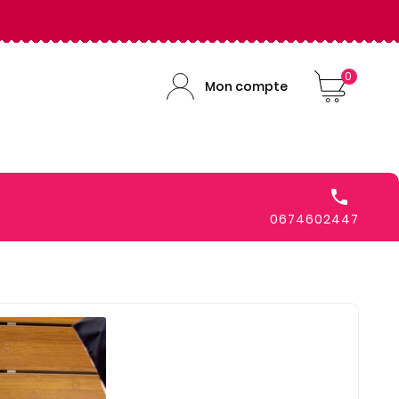
0
Mon compte

0674602447