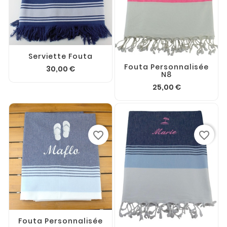
Serviette Fouta
Fouta Personnalisée
30,00 €
N8
25,00 €
favorite_border
favorite_border
Fouta Personnalisée