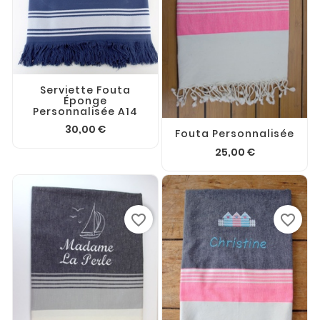
Serviette Fouta
Éponge
Personnalisée A14
30,00 €
Fouta Personnalisée
25,00 €
favorite_border
favorite_border