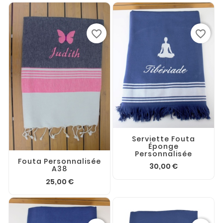
favorite_border
favorite_border
Serviette Fouta
Éponge
Personnalisée
Fouta Personnalisée
30,00 €
A38
25,00 €