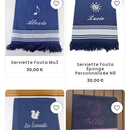
favorite_border
favorite_border
Serviette Fouta Mu3
Serviette Fouta
Éponge
30,00 €
Personnalisée N8
30,00 €
favorite_border
favorite_border