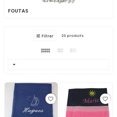
FOUTAS
Filtrer
20 produits


favorite_border
favorite_border