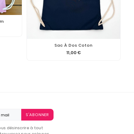
om
Sac À Dos Coton
11,00 €
S'ABONNER
us désinscrire à tout
trouverez pour cela nos