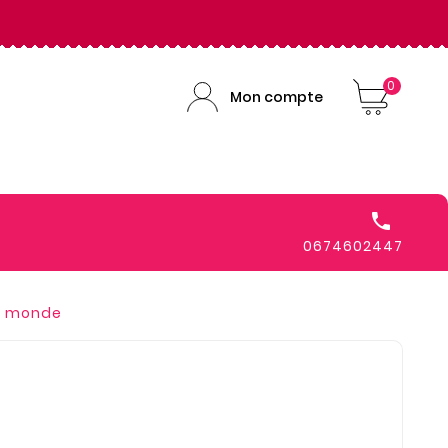
0
Mon compte

0674602447
u monde