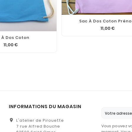
Sac À Dos Coton Prén
11,00 €
 À Dos Coton
11,00 €
INFORMATIONS DU MAGASIN
location_on
L'atelier de Pirouette
Vous pouvez vo
7 rue Alfred Bouche
moment. Vous 