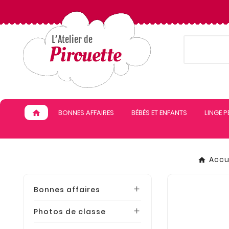
BONNES AFFAIRES
BÉBÉS ET ENFANTS
LINGE 
home
Accu
Bonnes affaires

Photos de classe
