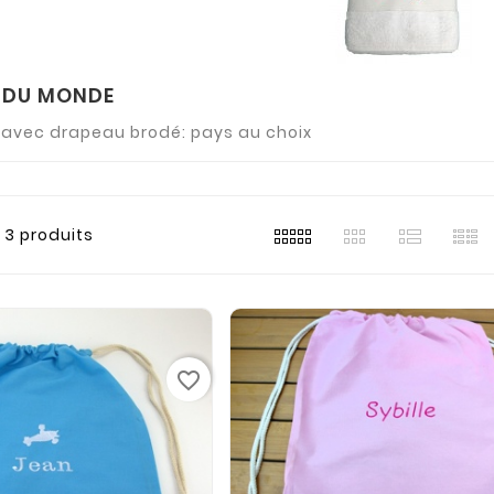
 DU MONDE
 avec drapeau brodé: pays au choix
3 produits
favorite_border