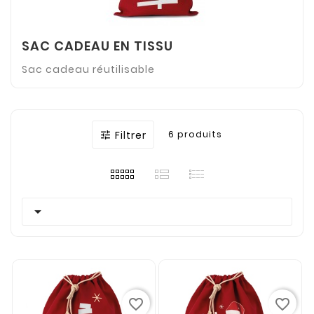
SAC CADEAU EN TISSU
Sac cadeau réutilisable
Filtrer
6 produits


favorite_border
favorite_border