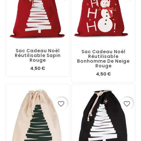
Sac Cadeau Noël
Sac Cadeau Noël
Réutilisable Sapin
Réutilisable
Rouge
Bonhomme De Neige
Rouge
4,50 €
4,50 €
favorite_border
favorite_border