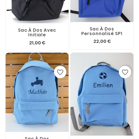
Sac À Dos
Sac À Dos Avec
Personnalisé SP1
Initiale
22,00 €
21,00 €
favorite_border
favorite_border
Sac À Dos