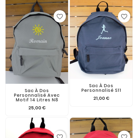
favorite_border
favorite_border
Sac À Dos
Personnalisé S11
Sac À Dos
Personnalisé Avec
21,00 €
Motif 14 Litres N8
25,00 €
favorite_border
favorite_border