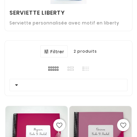
SERVIETTE LIBERTY
Serviette personnalisée avec motif en liberty
Filtrer
2 produits


favorite_border
favorite_border