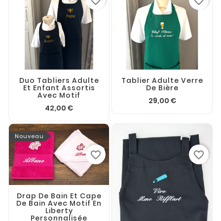
favorite_border
favorite_border
Duo Tabliers Adulte
Tablier Adulte Verre
Et Enfant Assortis
De Bière
Avec Motif
29,00 €
42,00 €
Nouveau
favorite_border
favorite_border
Drap De Bain Et Cape
De Bain Avec Motif En
Liberty
Personnalisée