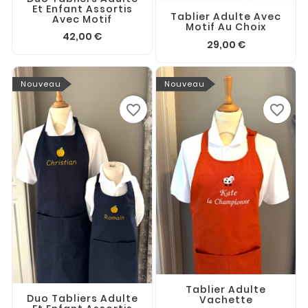
Et Enfant Assortis
Tablier Adulte Avec
Avec Motif
Motif Au Choix
42,00 €
29,00 €
Nouveau
Nouveau
favorite_border
favorite_border
Tablier Adulte
Duo Tabliers Adulte
Vachette