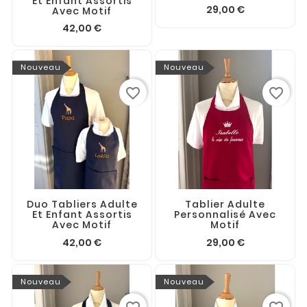
Et Enfant Assortis
29,00 €
Avec Motif
42,00 €
Nouveau
Nouveau
favorite_border
favorite_border
Duo Tabliers Adulte
Tablier Adulte
Et Enfant Assortis
Personnalisé Avec
Avec Motif
Motif
42,00 €
29,00 €
Nouveau
Nouveau