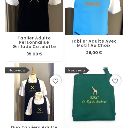
Tablier Adulte
Tablier Adulte Avec
Personnalisé
Motif Au Choix
Grillade Cotelette
29,00 €
35,00 €
Nouveau
Nouveau
favorite_border
favorite_border
Duo Tabliers Adulte