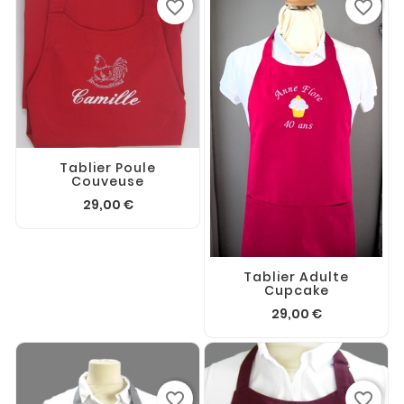
favorite_border
favorite_border
Tablier Poule
Couveuse
29,00 €
Tablier Adulte
Cupcake
29,00 €
favorite_border
favorite_border