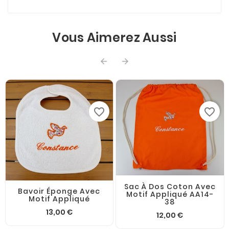
Vous Aimerez Aussi


favorite_border
favorite_border
Sac À Dos Coton Avec
Bavoir Éponge Avec
Motif Appliqué AA14-
Motif Appliqué
38
13,00 €
12,00 €